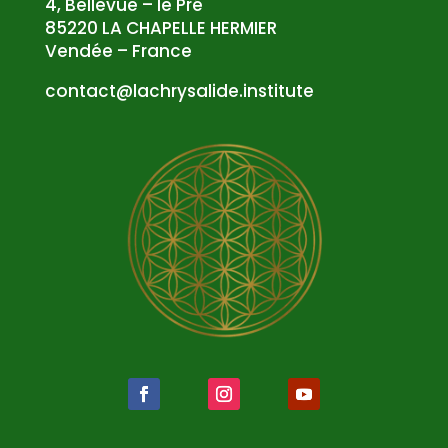
4, Bellevue – le Pré
85220 LA CHAPELLE HERMIER
Vendée – France
atnoc
al@tc
syrhc
edila
tsni.
etuti