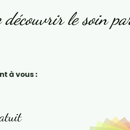
 découvrir le soin par
nt à vous :
atuit