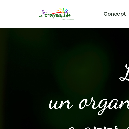
Concept
un organ
une appro