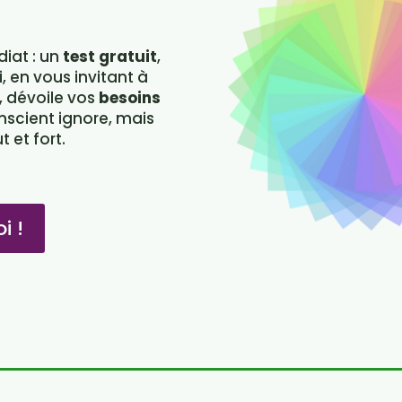
diat : un
test gratuit
,
, en vous invitant à
, dévoile vos
besoins
nscient ignore, mais
 et fort.
i !