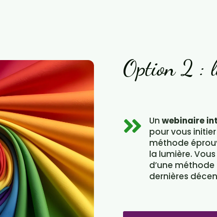
Option 2 : l
Un
webinaire int

pour vous initier
méthode éprouvé
la lumière. Vou
d’une méthode q
dernières décen