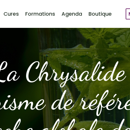
Cures
Formations
Agenda
Boutique
La Chrysalide 
isme de référ
che globale de