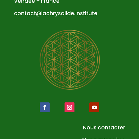
Vendée – France
atnoc
al@tc
syrhc
edila
tsni.
etuti
Nous contacter