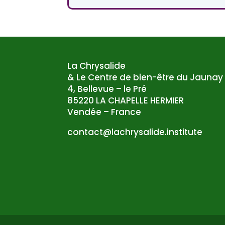
La Chrysalide
& Le Centre de bien-être du Jaunay
4, Bellevue – le Pré
85220 LA CHAPELLE HERMIER
Vendée – France
atnoc
al@tc
syrhc
edila
tsni.
etuti