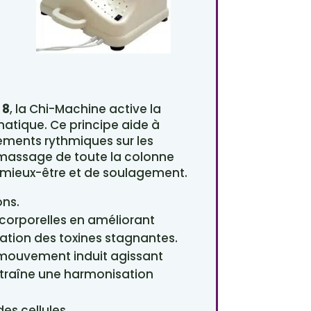
 8
, la Chi-Machine active la
hatique. Ce principe aide à
ements rythmiques sur les
n massage de toute la colonne
e mieux-être et de soulagement.
ons.
s corporelles en améliorant
nation des toxines stagnantes.
e mouvement induit agissant
traîne une harmonisation
es cellules.