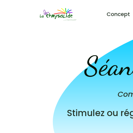
Concept
Séan
Comb
Stimulez ou ré