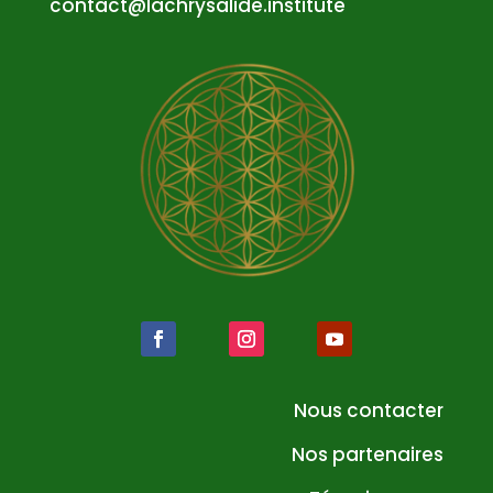
atnoc
al@tc
syrhc
edila
tsni.
etuti
Nous contacter
Nos partenaires