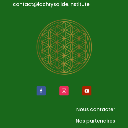
atnoc
al@tc
syrhc
edila
tsni.
etuti
Nous contacter
Nos partenaires