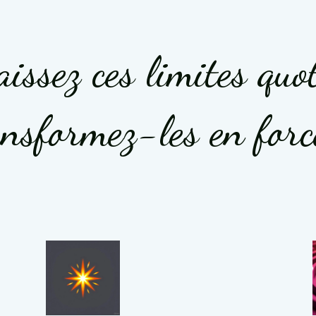
issez ces limites quo
nsformez-les en forc