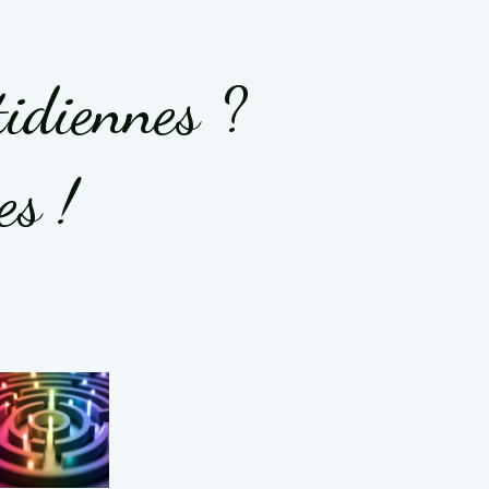
tidiennes ?
es !