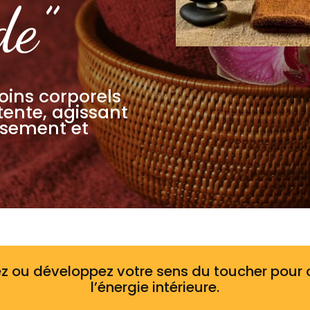
de”
soins corporels
tente, agissant
isement et
z ou développez votre sens du toucher pour 
l’énergie intérieure.