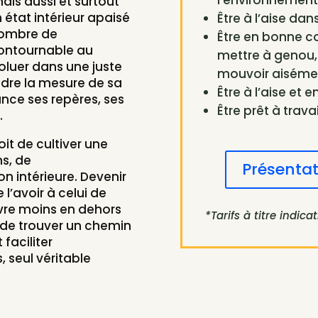
l’environnement
s aussi et surtout
état intérieur apaisé
Être à l’aise da
nombre de
Être en bonne co
ontournable au
mettre à genou, r
oluer dans une juste
mouvoir aiséme
ndre la mesure de sa
Être à l’aise et e
ance ses repères, ses
Être prêt à trava
.
it de cultiver une
ns, de
Présentat
on intérieure. Devenir
’avoir à celui de
vivre moins en dehors
*Tarifs à titre indicati
é, de trouver un chemin
 faciliter
seul véritable