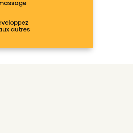
n massage
éveloppez
 aux autres