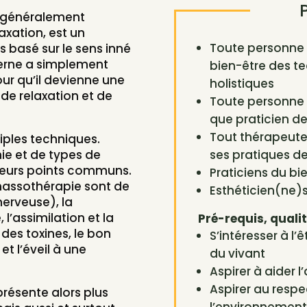
 généralement
xation, est un
Toute personne 
 basé sur le sens inné
erne a simplement
bien-être des 
our qu’il devienne une
holistiques
de relaxation et de
Toute personne s
que praticien de
Tout thérapeute 
ples techniques.
ie et de types de
ses pratiques de
sieurs points communs.
Praticiens du b
a massothérapie sont de
Esthéticien(ne)
nerveuse), la
l’assimilation et la
Pré-requis, qualit
 des toxines, le bon
S’intéresser à l
t l’éveil à une
du vivant
Aspirer à aider l
Aspirer au respec
résente alors plus