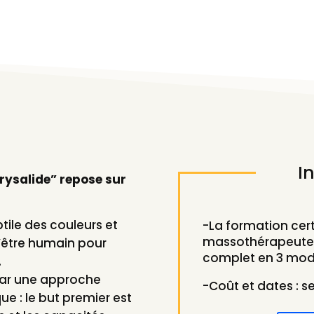
I
rysalide” repose sur
btile des couleurs et
-La formation cert
massothérapeute “
’être humain pour
complet en 3 mod
.
 par une approche
-Coût et dates : s
 : le but premier est