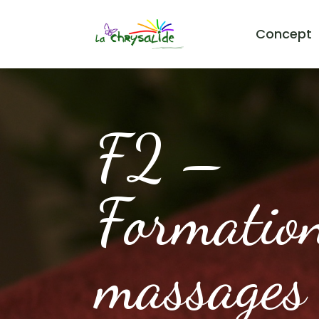
Concept
F2 –
Formatio
massages