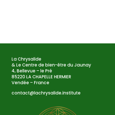
La Chrysalide
& Le Centre de bien-être du Jaunay
4, Bellevue – le Pré
85220 LA CHAPELLE HERMIER
Vendée – France
atnoc
al@tc
syrhc
edila
tsni.
etuti