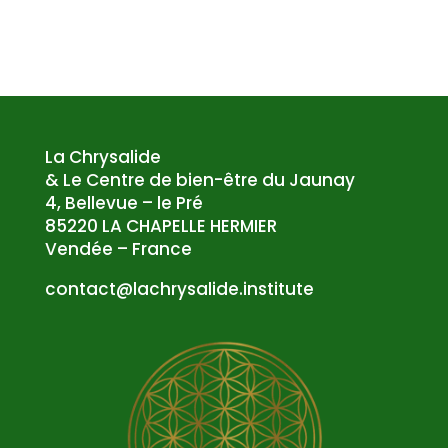
La Chrysalide
& Le Centre de bien-être du Jaunay
4, Bellevue – le Pré
85220 LA CHAPELLE HERMIER
Vendée – France
atnoc
al@tc
syrhc
edila
tsni.
etuti