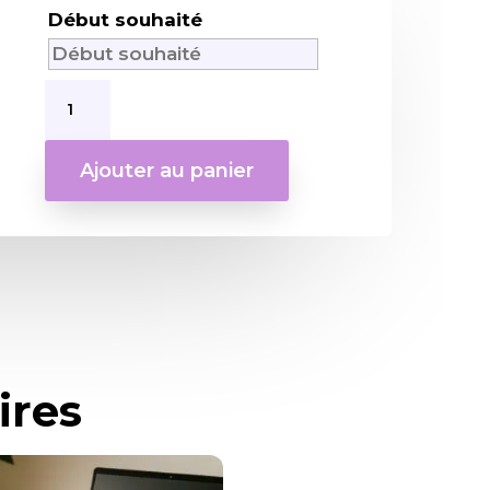
Début souhaité
quantité
de
Holopsone
Pack
Ajouter au panier
Découverte
-
Location
courte
ires