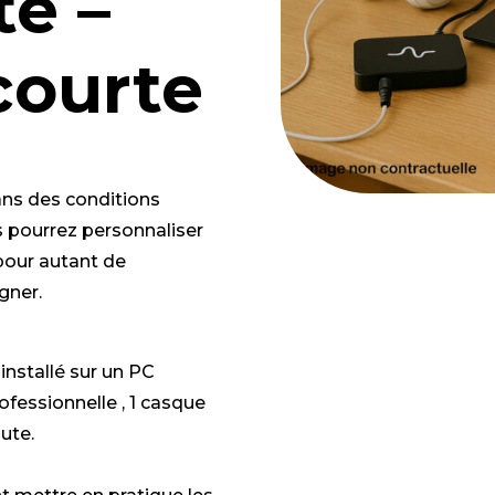
e –
courte
ns des conditions
s pourrez personnaliser
 pour autant de
gner.
installé sur un PC
ofessionnelle , 1 casque
oute.