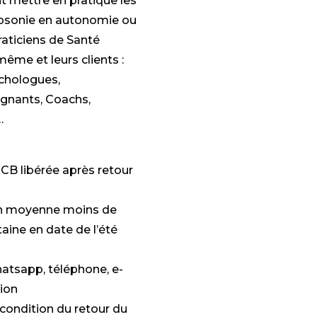
nt mettre en pratique les
opsonie en autonomie ou
raticiens de Santé
ême et leurs clients :
chologues,
ignants, Coachs,
…
CB libérée après retour
en moyenne moins de
aine en date de l’été
hatsapp, téléphone, e-
tion
 condition du retour du