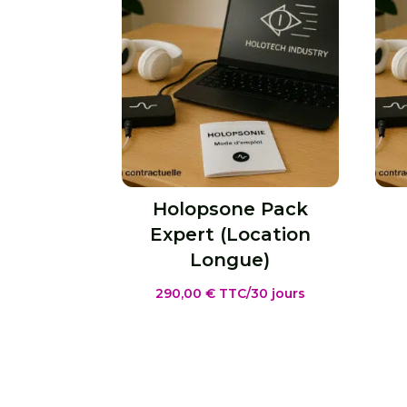
Holopsone Pack
Expert (Location
Longue)
290,00
€
TTC
/30 jours