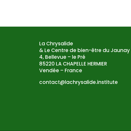
La Chrysalide
& Le Centre de bien-être du Jaunay
4, Bellevue – le Pré
85220 LA CHAPELLE HERMIER
Vendée – France
atnoc
al@tc
syrhc
edila
tsni.
etuti