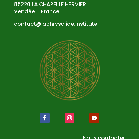
85220 LA CHAPELLE HERMIER
Vendée – France
atnoc
al@tc
syrhc
edila
tsni.
etuti
Nous contacter