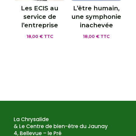
Les ECIS au
L’être humain,
service de
une symphonie
l’entreprise
inachevée
18,00
€
TTC
18,00
€
TTC
La Chrysalide
& Le Centre de bien-être du Jaunay
4, Bellevue – le Pré