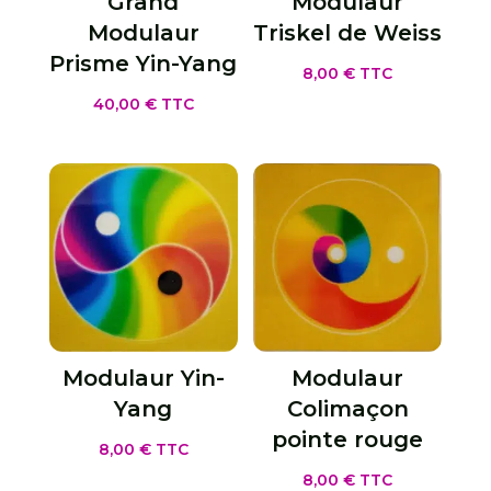
Grand
Modulaur
Modulaur
Triskel de Weiss
Prisme Yin-Yang
8,00
€
TTC
40,00
€
TTC
Modulaur Yin-
Modulaur
Yang
Colimaçon
pointe rouge
8,00
€
TTC
8,00
€
TTC