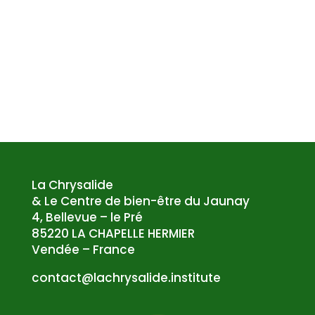
La Chrysalide
& Le Centre de bien-être du Jaunay
4, Bellevue – le Pré
85220 LA CHAPELLE HERMIER
Vendée – France
atnoc
al@tc
syrhc
edila
tsni.
etuti