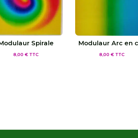
Modulaur Spirale
Modulaur Arc en c
8,00
€
TTC
8,00
€
TTC