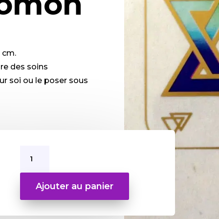
lomon
5 cm.
ire des soins
ur soi ou le poser sous
quantité
de
Modulaur
Sceau
Ajouter au panier
Salomon