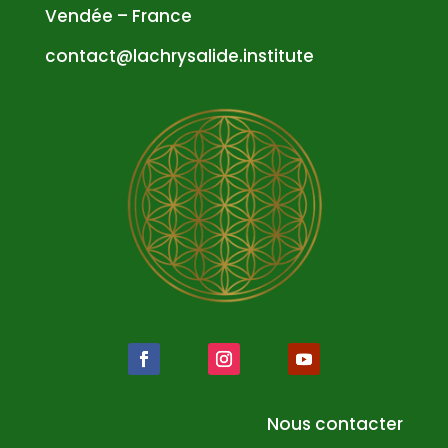
Vendée – France
atnoc
al@tc
syrhc
edila
tsni.
etuti
Nous contacter