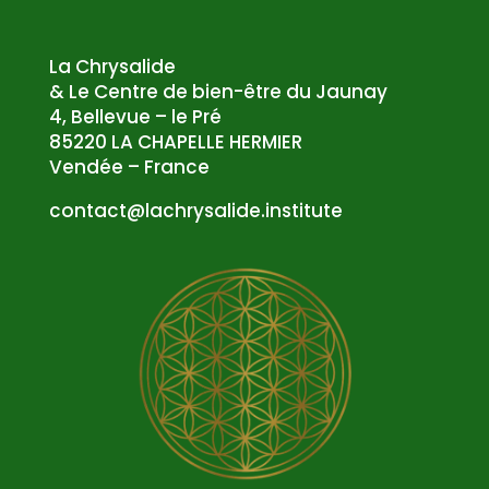
La Chrysalide
& Le Centre de bien-être du Jaunay
4, Bellevue – le Pré
85220 LA CHAPELLE HERMIER
Vendée – France
atnoc
al@tc
syrhc
edila
tsni.
etuti