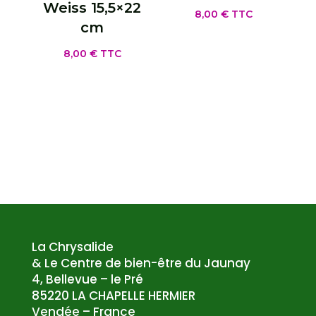
Weiss 15,5×22
8,00
€
TTC
cm
8,00
€
TTC
La Chrysalide
& Le Centre de bien-être du Jaunay
4, Bellevue – le Pré
85220 LA CHAPELLE HERMIER
Vendée – France