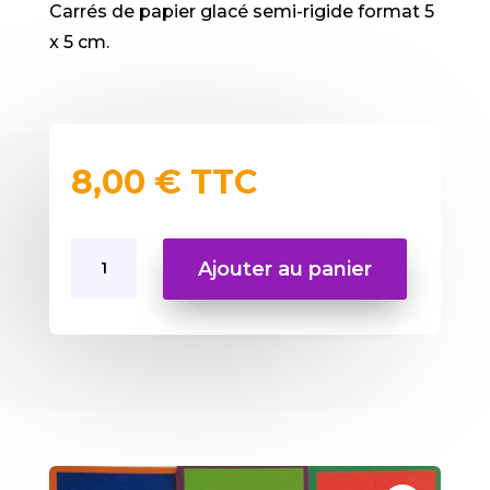
Carrés de papier glacé semi-rigide format 5
x 5 cm.
8,00
€
TTC
quantité
Ajouter au panier
de
Lot
de
12
cartes
de
couleurs
avec
hexagramme