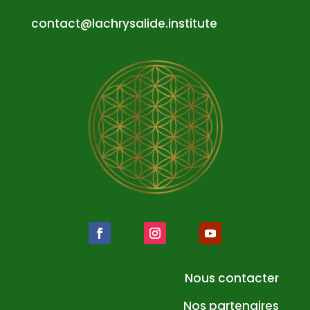
atnoc
al@tc
syrhc
edila
tsni.
etuti
Nous contacter
Nos partenaires