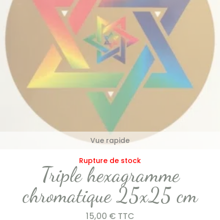
Vue rapide
Rupture de stock
Triple hexagramme
chromatique 25x25 cm
15,00
€
TTC