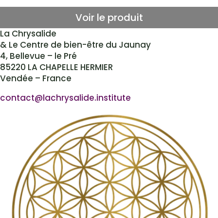
Voir le produit
La Chrysalide
& Le Centre de bien-être du Jaunay
4, Bellevue – le Pré
85220 LA CHAPELLE HERMIER
Vendée – France
atnoc
al@tc
syrhc
edila
tsni.
etuti