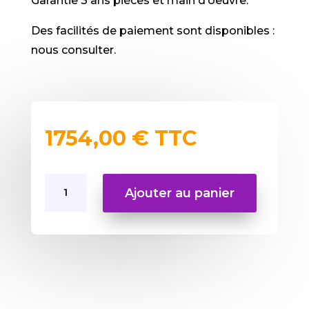
Garantie 3 ans pièces et main d’oeuvre.
Des facilités de paiement sont disponibles :
nous consulter.
1754,00
€
TTC
quantité
Ajouter au panier
de
Spot
Holocolor