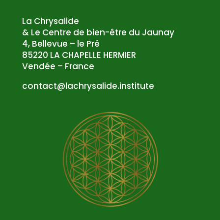
La Chrysalide
& Le Centre de bien-être du Jaunay
4, Bellevue – le Pré
85220 LA CHAPELLE HERMIER
Vendée – France
atnoc
al@tc
syrhc
edila
tsni.
etuti