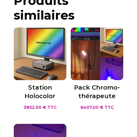
Produits
similaires
Station
Pack Chromo­
Holocolor
thérapeute
3852,00
€
TTC
6407,00
€
TTC