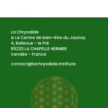
La Chrysalide
& Le Centre de bien-être du Jaunay
4, Bellevue – le Pré
85220 LA CHAPELLE HERMIER
Vendée – France
atnoc
al@tc
syrhc
edila
tsni.
etuti