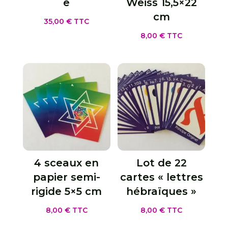
e
Weiss 15,5×22
cm
35,00
€
TTC
8,00
€
TTC
4 sceaux en
Lot de 22
papier semi-
cartes « lettres
rigide 5×5 cm
hébraïques »
8,00
€
TTC
8,00
€
TTC