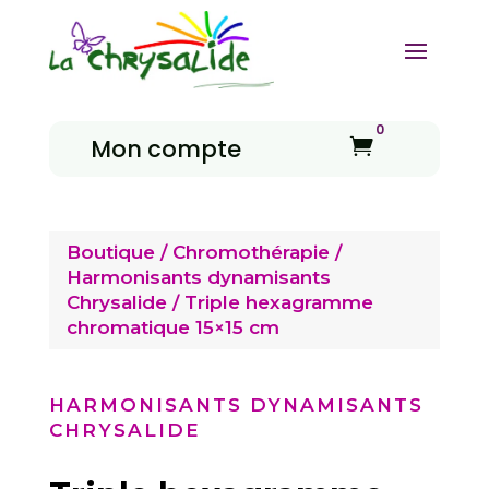
0
Mon compte

Boutique
/
Chromothérapie
/
Harmonisants dynamisants
Chrysalide
/ Triple hexagramme
chromatique 15×15 cm
HARMONISANTS DYNAMISANTS
CHRYSALIDE