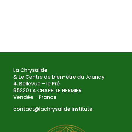
La Chrysalide
& Le Centre de bien-être du Jaunay
4, Bellevue – le Pré
85220 LA CHAPELLE HERMIER
Vendée – France
atnoc
al@tc
syrhc
edila
tsni.
etuti