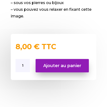
– sous vos pierres ou bijoux
– vous pouvez vous relaxer en fixant cette
image.
8,00
€
TTC
quantité
Ajouter au panier
de
Triple
hexagramme
chromatique
15x15
cm